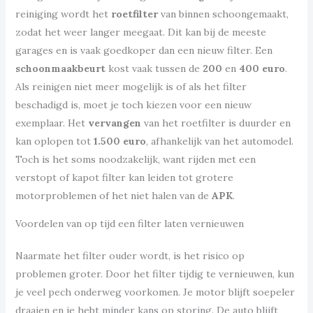
reiniging wordt het
roetfilter
van binnen schoongemaakt,
zodat het weer langer meegaat. Dit kan bij de meeste
garages en is vaak goedkoper dan een nieuw filter. Een
schoonmaakbeurt
kost vaak tussen de
200
en
400 euro
.
Als reinigen niet meer mogelijk is of als het filter
beschadigd is, moet je toch kiezen voor een nieuw
exemplaar. Het
vervangen
van het roetfilter is duurder en
kan oplopen tot
1.500 euro
, afhankelijk van het automodel.
Toch is het soms noodzakelijk, want rijden met een
verstopt of kapot filter kan leiden tot grotere
motorproblemen of het niet halen van de
APK
.
Voordelen van op tijd een filter laten vernieuwen
Naarmate het filter ouder wordt, is het risico op
problemen groter. Door het filter tijdig te vernieuwen, kun
je veel pech onderweg voorkomen. Je motor blijft soepeler
draaien en je hebt minder kans op storing. De auto blijft